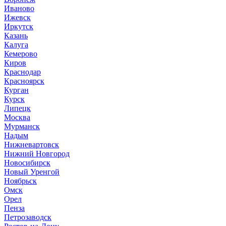
Иваново
Ижевск
Иркутск
Казань
Калуга
Кемерово
Киров
Краснодар
Красноярск
Курган
Курск
Липецк
Москва
Мурманск
Надым
Нижневартовск
Нижний Новгород
Новосибирск
Новый Уренгой
Ноябрьск
Омск
Орел
Пенза
Петрозаводск