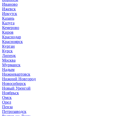
Иваново
Ижевск
Иркутск
Казань
Калуга
Кемерово
Киров
Краснодар
Красноярск
Курган
Курск
Липецк
Москва
Мурманск
Надым
Нижневартовск
Нижний Новгород
Новосибирск
Новый Уренгой
Ноябрьск
Омск
Орел
Пенза
Петрозаводск