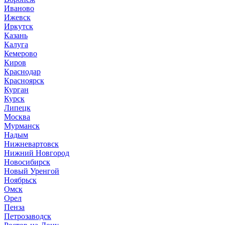
Иваново
Ижевск
Иркутск
Казань
Калуга
Кемерово
Киров
Краснодар
Красноярск
Курган
Курск
Липецк
Москва
Мурманск
Надым
Нижневартовск
Нижний Новгород
Новосибирск
Новый Уренгой
Ноябрьск
Омск
Орел
Пенза
Петрозаводск