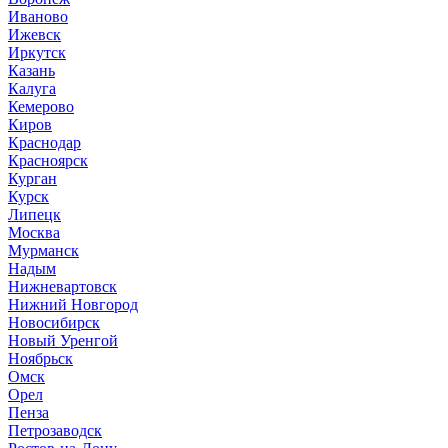
Иваново
Ижевск
Иркутск
Казань
Калуга
Кемерово
Киров
Краснодар
Красноярск
Курган
Курск
Липецк
Москва
Мурманск
Надым
Нижневартовск
Нижний Новгород
Новосибирск
Новый Уренгой
Ноябрьск
Омск
Орел
Пенза
Петрозаводск