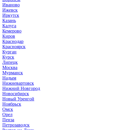
Иваново
Ижевск
Иркутск
Казань
Калуга
Кемерово
Киров
Краснодар
Красноярск
Курган
Курск
Липецк
Москва
Мурманск
Надым
Нижневартовск
Нижний Новгород
Новосибирск
Новый Уренгой
Ноябрьск
Омск
Орел
Пенза
Петрозаводск