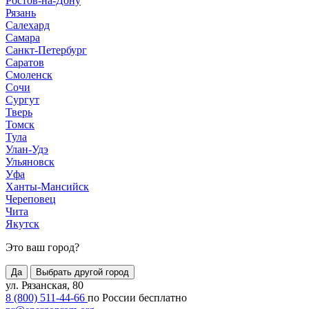
Ростов-на-Дону
Рязань
Салехард
Самара
Санкт-Петербург
Саратов
Смоленск
Сочи
Сургут
Тверь
Томск
Тула
Улан-Удэ
Ульяновск
Уфа
Ханты-Мансийск
Череповец
Чита
Якутск
Это ваш город?
Да
Выбрать другой город
ул. Рязанская, 80
8 (800) 511-44-66
по России бесплатно