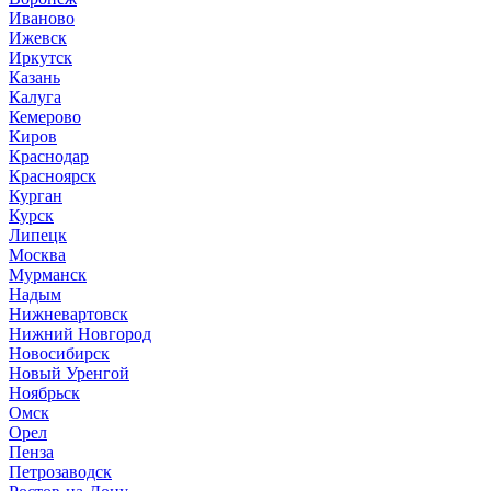
Иваново
Ижевск
Иркутск
Казань
Калуга
Кемерово
Киров
Краснодар
Красноярск
Курган
Курск
Липецк
Москва
Мурманск
Надым
Нижневартовск
Нижний Новгород
Новосибирск
Новый Уренгой
Ноябрьск
Омск
Орел
Пенза
Петрозаводск