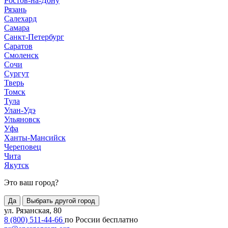
Ростов-на-Дону
Рязань
Салехард
Самара
Санкт-Петербург
Саратов
Смоленск
Сочи
Сургут
Тверь
Томск
Тула
Улан-Удэ
Ульяновск
Уфа
Ханты-Мансийск
Череповец
Чита
Якутск
Это ваш город?
Да
Выбрать другой город
ул. Рязанская, 80
8 (800) 511-44-66
по России бесплатно