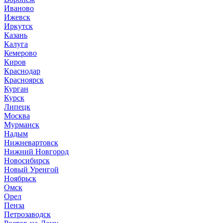
Иваново
Ижевск
Иркутск
Казань
Калуга
Кемерово
Киров
Краснодар
Красноярск
Курган
Курск
Липецк
Москва
Мурманск
Надым
Нижневартовск
Нижний Новгород
Новосибирск
Новый Уренгой
Ноябрьск
Омск
Орел
Пенза
Петрозаводск