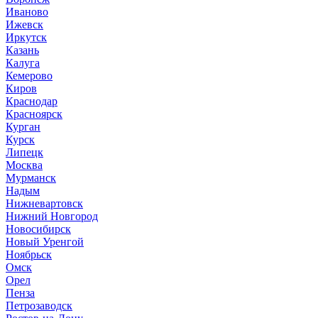
Иваново
Ижевск
Иркутск
Казань
Калуга
Кемерово
Киров
Краснодар
Красноярск
Курган
Курск
Липецк
Москва
Мурманск
Надым
Нижневартовск
Нижний Новгород
Новосибирск
Новый Уренгой
Ноябрьск
Омск
Орел
Пенза
Петрозаводск