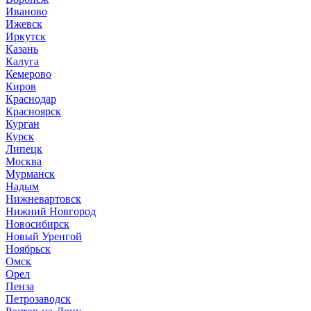
Иваново
Ижевск
Иркутск
Казань
Калуга
Кемерово
Киров
Краснодар
Красноярск
Курган
Курск
Липецк
Москва
Мурманск
Надым
Нижневартовск
Нижний Новгород
Новосибирск
Новый Уренгой
Ноябрьск
Омск
Орел
Пенза
Петрозаводск